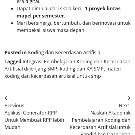
era digital.
Dapat dimulai dari skala kecil:
1 proyek lintas
mapel per semester
.
Mari bersinergi, bertumbuh, dan berinovasi untuk
membekali siswa masa depan.
Posted in
Koding dan Kecerdasan Artifisial
Tagged
Integrasi Pembelajaran Koding dan Kecerdasan
Artifisial di Jenjang SMP
,
koding dan KA SMP
,
materi
koding dan kecerdasan artfisial untuk smp
Navigasi
Previous:
Next:
pos
Aplikasi Generator RPP
Naskah Akademik
Untuk Membuat RPP lebih
Pembelajaran Koding dan
Mudah
Kecerdasan Artifisial untuk
Pendidikan Dasar dan