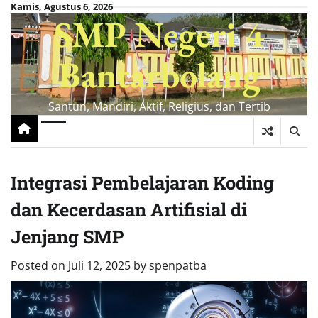
Skip
Kamis, Agustus 6, 2026
SMP Negeri 4
to
content
Bantarbolang
Santun, Mandiri, Aktif, Religius, dan Tertib
Integrasi Pembelajaran Koding
dan Kecerdasan Artifisial di
Jenjang SMP
Posted on
Juli 12, 2025
by
spenpatba