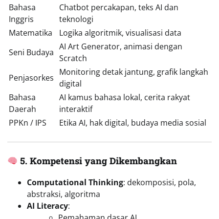
Bahasa
Chatbot percakapan, teks AI dan
Inggris
teknologi
Matematika
Logika algoritmik, visualisasi data
AI Art Generator, animasi dengan
Seni Budaya
Scratch
Monitoring detak jantung, grafik langkah
Penjasorkes
digital
Bahasa
AI kamus bahasa lokal, cerita rakyat
Daerah
interaktif
PPKn / IPS
Etika AI, hak digital, budaya media sosial
5. Kompetensi yang Dikembangkan
Computational Thinking
: dekomposisi, pola,
abstraksi, algoritma
AI Literacy
:
Pemahaman dasar AI