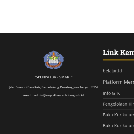
Link Ke
belajar.id
"SPENPATBA - SMART"
Platform Mer
Jalan Suwandi Desa Kuta, Bantarbolang, Pemalang, Jawa Tengah. 52352
Info GTK
email : admin@smpn4bantarbolang.sch.id
Pengelolaan Ki
Buku Kurikulu
Buku Kurikulu