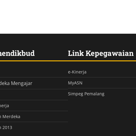
mendikbud
Link Kepegawaian
e-Kinerja
deka Mengajar
MyASN
Simpeg Pemalang
nerja
m Merdeka
m 2013