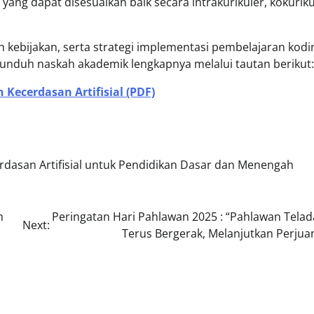
ng dapat disesuaikan baik secara intrakurikuler, kokuriku
 kebijakan, serta strategi implementasi pembelajaran kodi
n unduh naskah akademik lengkapnya melalui tautan berikut:
ecerdasan Artifisial (PDF)
dasan Artifisial untuk Pendidikan Dasar dan Menengah
n
Peringatan Hari Pahlawan 2025 : “Pahlawan Telad
Next:
Terus Bergerak, Melanjutkan Perjua