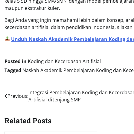
kelas 5 SD hingga SMA/SMK, dengan model pembelajaran ya
maupun ekstrakurikuler.
Bagi Anda yang ingin memahami lebih dalam konsep, arah
kecerdasan artifisial dalam pendidikan Indonesia, silaka
Unduh Naskah Akademik Pembelajaran Koding dan K
Posted in
Koding dan Kecerdasan Artifisial
Tagged
Naskah Akademik Pembelajaran Koding dan Kecer
Navigasi
Integrasi Pembelajaran Koding dan Kecerdasa
Previous:
Artifisial di Jenjang SMP
pos
Related Posts