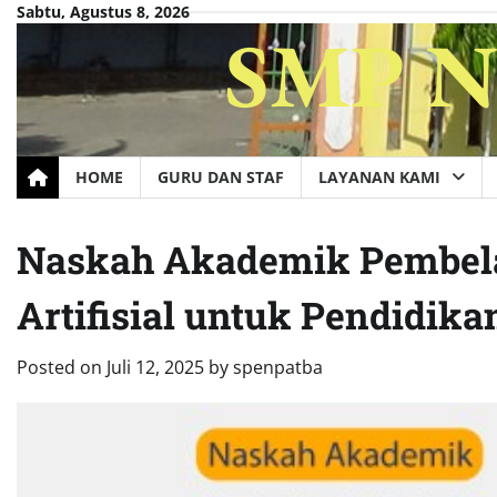
Skip
Sabtu, Agustus 8, 2026
SMP Ne
to
content
HOME
GURU DAN STAF
LAYANAN KAMI
Naskah Akademik Pembela
Artifisial untuk Pendidik
Posted on
Juli 12, 2025
by
spenpatba