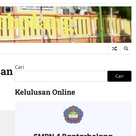
rbolang
Cari
san
Cari
Kelulusan Online