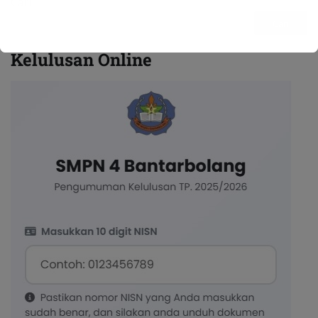
Cari
Cari
Kelulusan Online