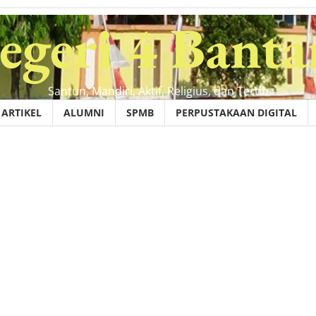
geri 4 Banta
Santun, Mandiri, Aktif, Religius, dan Tertib
ARTIKEL
ALUMNI
SPMB
PERPUSTAKAAN DIGITAL