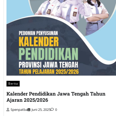
Berita
Kalender Pendidikan Jawa Tengah Tahun
Ajaran 2025/2026
Spenpatba
Juni 25, 2025
0