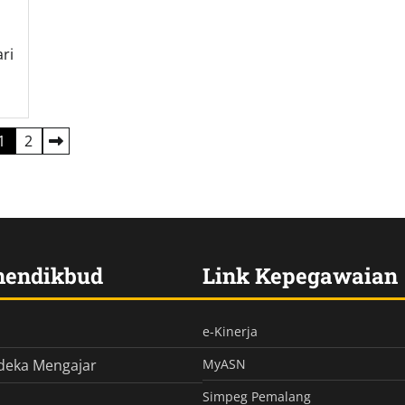
ri
1
2
mendikbud
Link Kepegawaian
e-Kinerja
deka Mengajar
MyASN
Simpeg Pemalang