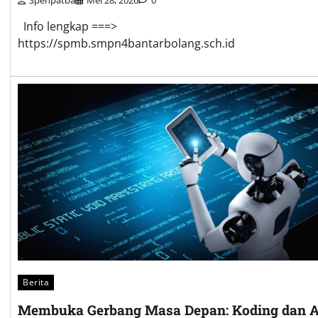
Info lengkap ===>
https://spmb.smpn4bantarbolang.sch.id
Berita
Membuka Gerbang Masa Depan: Koding dan A