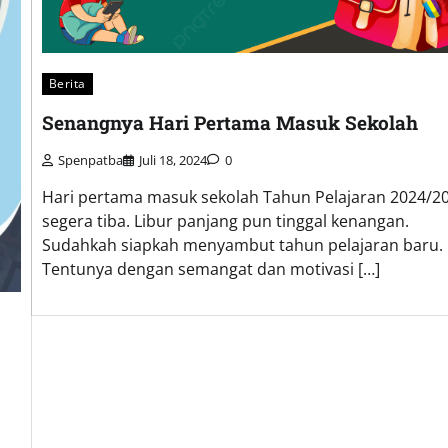
Berita
Senangnya Hari Pertama Masuk Sekolah
Spenpatba
Juli 18, 2024
0
Hari pertama masuk sekolah Tahun Pelajaran 2024/2
segera tiba. Libur panjang pun tinggal kenangan.
Sudahkah siapkah menyambut tahun pelajaran baru.
Tentunya dengan semangat dan motivasi […]