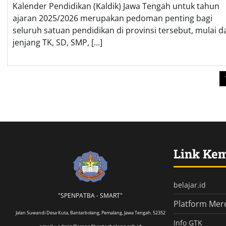
Kalender Pendidikan (Kaldik) Jawa Tengah untuk tahun
ajaran 2025/2026 merupakan pedoman penting bagi
seluruh satuan pendidikan di provinsi tersebut, mulai da
jenjang TK, SD, SMP, […]
Paginasi
pos
Link Ke
belajar.id
"SPENPATBA - SMART"
Platform Mer
Jalan Suwandi Desa Kuta, Bantarbolang, Pemalang, Jawa Tengah. 52352
Info GTK