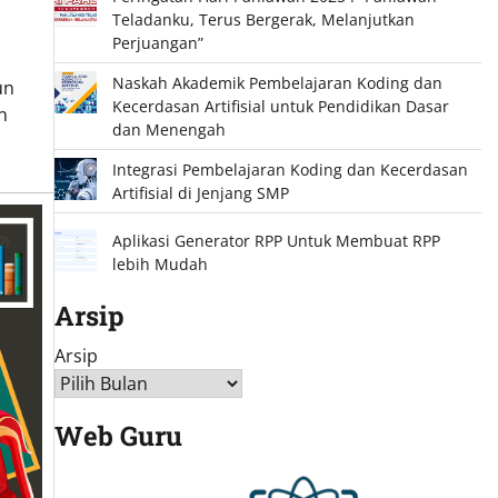
Teladanku, Terus Bergerak, Melanjutkan
Perjuangan”
Naskah Akademik Pembelajaran Koding dan
un
Kecerdasan Artifisial untuk Pendidikan Dasar
n
dan Menengah
Integrasi Pembelajaran Koding dan Kecerdasan
Artifisial di Jenjang SMP
Aplikasi Generator RPP Untuk Membuat RPP
lebih Mudah
Arsip
Arsip
Web Guru