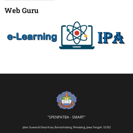
Web Guru
"SPENPATBA - SMART"
Jalan Suwandi Desa Kuta, Bantarbolang, Pemalang, Jawa Tengah. 52352