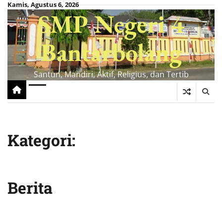
Skip
Kamis, Agustus 6, 2026
SMP Negeri 4
to
content
Bantarbolang
Santun, Mandiri, Aktif, Religius, dan Tertib
Kategori:
Berita