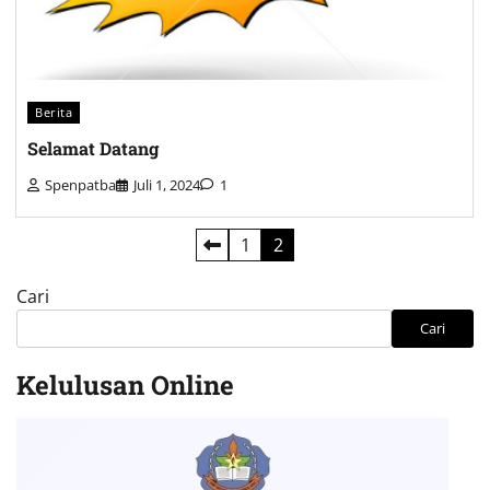
Berita
Selamat Datang
Spenpatba
Juli 1, 2024
1
Paginasi
1
2
pos
Cari
Cari
Kelulusan Online