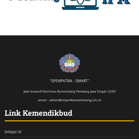
"SPENPATBA - SMART"
Jalan Suwandi Desa Kuta, Bantarbolang, Pemalang, Jawa Tengah. 52352
email : admin@smpn4bantarbolang.sch.id
Link Kemendikbud
belajar.id