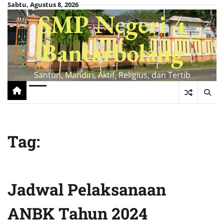
Skip
Sabtu, Agustus 8, 2026
SMP Negeri 4
to
content
Bantarbolang
Santun, Mandiri, Aktif, Religius, dan Tertib
Tag:
Jadwal Pelaksanaan
ANBK Tahun 2024