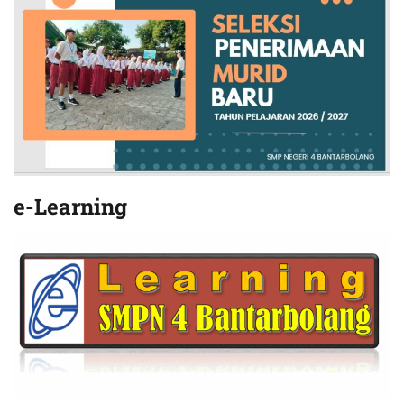
e-Learning