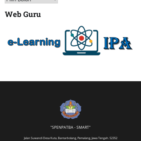
Web Guru
"SPENPATBA - SMART"
Jalan Suwandi Desa Kuta, Bantarbolang, Pemalang, Jawa Tengah. 52352