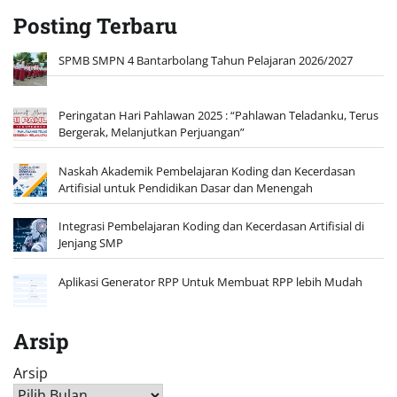
Posting Terbaru
SPMB SMPN 4 Bantarbolang Tahun Pelajaran 2026/2027
Peringatan Hari Pahlawan 2025 : “Pahlawan Teladanku, Terus
Bergerak, Melanjutkan Perjuangan”
Naskah Akademik Pembelajaran Koding dan Kecerdasan
Artifisial untuk Pendidikan Dasar dan Menengah
Integrasi Pembelajaran Koding dan Kecerdasan Artifisial di
Jenjang SMP
Aplikasi Generator RPP Untuk Membuat RPP lebih Mudah
Arsip
Arsip