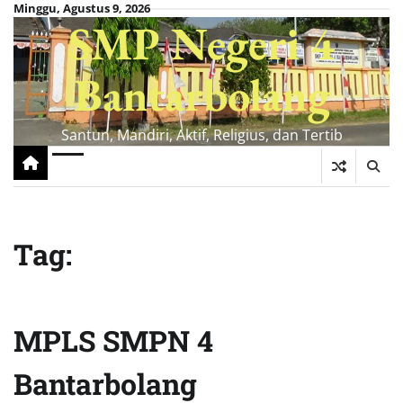
Skip
Minggu, Agustus 9, 2026
SMP Negeri 4
to
content
Bantarbolang
Santun, Mandiri, Aktif, Religius, dan Tertib
Tag:
MPLS SMPN 4
Bantarbolang