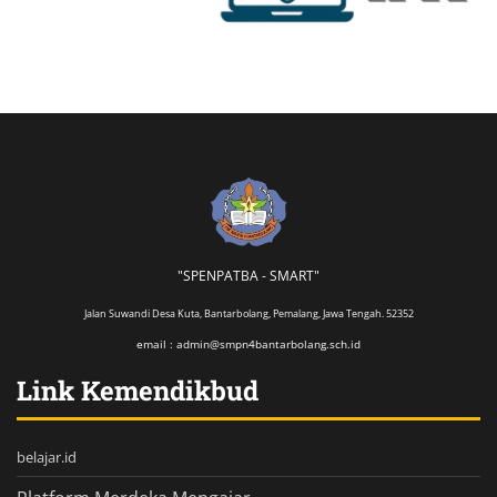
"SPENPATBA - SMART"
Jalan Suwandi Desa Kuta, Bantarbolang, Pemalang, Jawa Tengah. 52352
email : admin@smpn4bantarbolang.sch.id
Link Kemendikbud
belajar.id