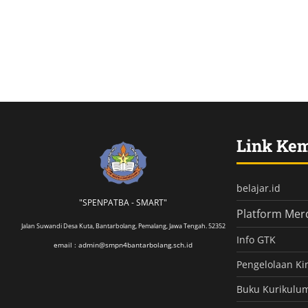
Link Ke
belajar.id
"SPENPATBA - SMART"
Platform Mer
Jalan Suwandi Desa Kuta, Bantarbolang, Pemalang, Jawa Tengah. 52352
Info GTK
email : admin@smpn4bantarbolang.sch.id
Pengelolaan Ki
Buku Kurikulu