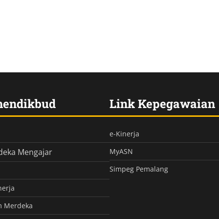
mendikbud
Link Kepegawaian
e-Kinerja
deka Mengajar
MyASN
Simpeg Pemalang
nerja
m Merdeka