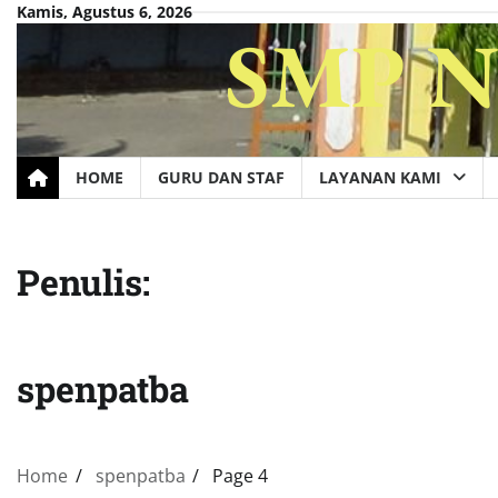
Skip
Kamis, Agustus 6, 2026
SMP Ne
to
content
HOME
GURU DAN STAF
LAYANAN KAMI
Penulis:
spenpatba
Home
spenpatba
Page 4