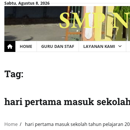
Skip
Sabtu, Agustus 8, 2026
SMP Ne
to
content
HOME
GURU DAN STAF
LAYANAN KAMI
Tag:
hari pertama masuk sekolah
Home
hari pertama masuk sekolah tahun pelajaran 2