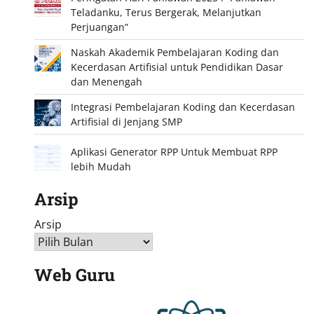
Teladanku, Terus Bergerak, Melanjutkan
Perjuangan”
Naskah Akademik Pembelajaran Koding dan
Kecerdasan Artifisial untuk Pendidikan Dasar
dan Menengah
Integrasi Pembelajaran Koding dan Kecerdasan
Artifisial di Jenjang SMP
Aplikasi Generator RPP Untuk Membuat RPP
lebih Mudah
Arsip
Arsip
Web Guru