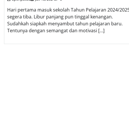
Hari pertama masuk sekolah Tahun Pelajaran 2024/202
segera tiba. Libur panjang pun tinggal kenangan.
Sudahkah siapkah menyambut tahun pelajaran baru.
Tentunya dengan semangat dan motivasi […]