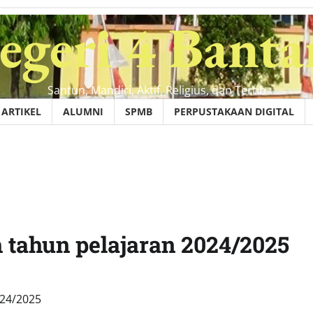
geri 4 Banta
Santun, Mandiri, Aktif, Religius, dan Tertib
ARTIKEL
ALUMNI
SPMB
PERPUSTAKAAN DIGITAL
 tahun pelajaran 2024/2025
024/2025