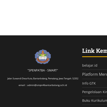
Link Ke
belajar.id
"SPENPATBA - SMART"
Platform Mer
Jalan Suwandi Desa Kuta, Bantarbolang, Pemalang, Jawa Tengah. 52352
Info GTK
email : admin@smpn4bantarbolang.sch.id
Pengelolaan Ki
Buku Kurikulu