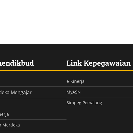
mendikbud
Link Kepegawaian
e-Kinerja
deka Mengajar
MyASN
Simpeg Pemalang
nerja
m Merdeka