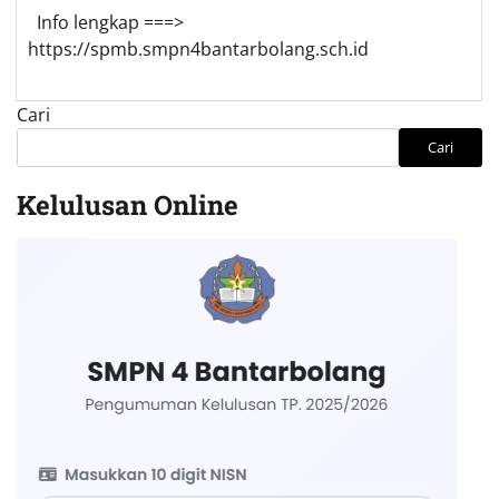
Info lengkap ===>
https://spmb.smpn4bantarbolang.sch.id
Cari
Cari
Kelulusan Online