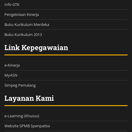
Info GTK
Pengelolaan Kinerja
Buku Kurikulum Merdeka
Buku Kurikulum 2013
Link Kepegawaian
e-Kinerja
MyASN
Simpeg Pemalang
Layanan Kami
e-Learning (Khusus)
Website SPMB Spenpatba