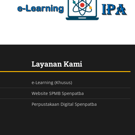
Layanan Kami
e-Learning (Khusus)
Website SPMB Spenpatba
Perpustakaan Digital Spenpatba