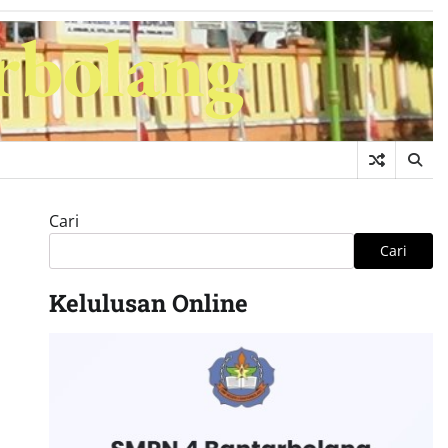
rbolang
Cari
Cari
Kelulusan Online