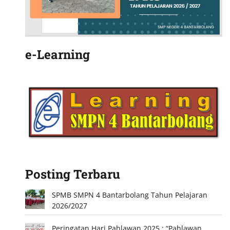
e-Learning
Posting Terbaru
SPMB SMPN 4 Bantarbolang Tahun Pelajaran
2026/2027
Peringatan Hari Pahlawan 2025 : “Pahlawan