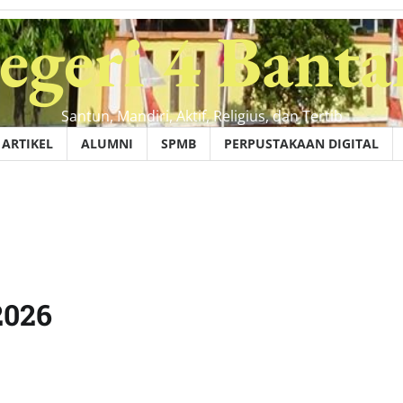
geri 4 Banta
Santun, Mandiri, Aktif, Religius, dan Tertib
ARTIKEL
ALUMNI
SPMB
PERPUSTAKAAN DIGITAL
2026