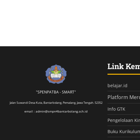
Link Ke
belajar.id
"SPENPATBA - SMART"
Platform Mer
Jalan Suwandi Desa Kuta, Bantarbolang, Pemalang, Jawa Tengah. 52352
Info GTK
email : admin@smpn4bantarbolang.sch.id
Pengelolaan Ki
Buku Kurikulu