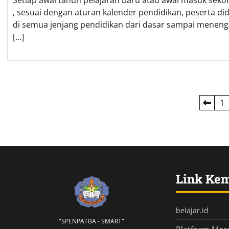
Setiap awal tahun pelajaran baru atau awal masuk seko
, sesuai dengan aturan kalender pendidikan, peserta did
di semua jenjang pendidikan dari dasar sampai menen
[…]
Paginasi
1
pos
Link Ke
belajar.id
"SPENPATBA - SMART"