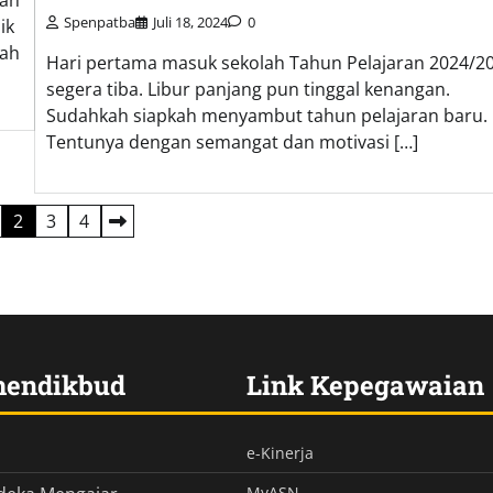
lah
Spenpatba
Juli 18, 2024
0
ik
gah
Hari pertama masuk sekolah Tahun Pelajaran 2024/2
segera tiba. Libur panjang pun tinggal kenangan.
Sudahkah siapkah menyambut tahun pelajaran baru.
Tentunya dengan semangat dan motivasi […]
2
3
4
mendikbud
Link Kepegawaian
e-Kinerja
MyASN