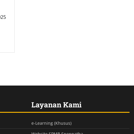
025
Layanan Kami
e-Learning (Khusus)
Website SPMB Spenpatba