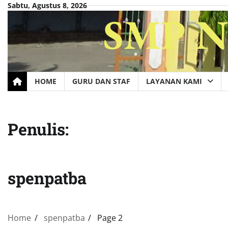
Skip
Sabtu, Agustus 8, 2026
SMP Ne
to
content
HOME
GURU DAN STAF
LAYANAN KAMI
Penulis:
spenpatba
Home
spenpatba
Page 2